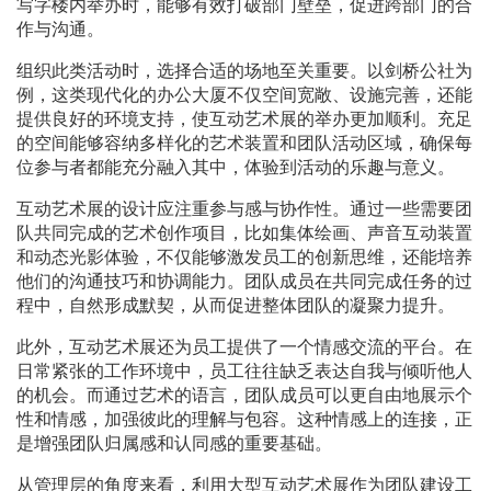
写字楼内举办时，能够有效打破部门壁垒，促进跨部门的合
作与沟通。
组织此类活动时，选择合适的场地至关重要。以剑桥公社为
例，这类现代化的办公大厦不仅空间宽敞、设施完善，还能
提供良好的环境支持，使互动艺术展的举办更加顺利。充足
的空间能够容纳多样化的艺术装置和团队活动区域，确保每
位参与者都能充分融入其中，体验到活动的乐趣与意义。
互动艺术展的设计应注重参与感与协作性。通过一些需要团
队共同完成的艺术创作项目，比如集体绘画、声音互动装置
和动态光影体验，不仅能够激发员工的创新思维，还能培养
他们的沟通技巧和协调能力。团队成员在共同完成任务的过
程中，自然形成默契，从而促进整体团队的凝聚力提升。
此外，互动艺术展还为员工提供了一个情感交流的平台。在
日常紧张的工作环境中，员工往往缺乏表达自我与倾听他人
的机会。而通过艺术的语言，团队成员可以更自由地展示个
性和情感，加强彼此的理解与包容。这种情感上的连接，正
是增强团队归属感和认同感的重要基础。
从管理层的角度来看，利用大型互动艺术展作为团队建设工