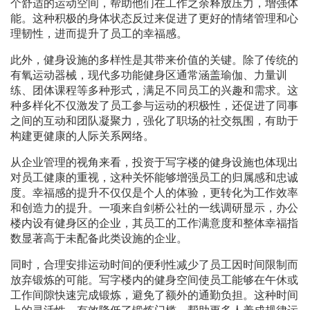
个舒适的运动空间，帮助他们在工作之余释放压力，增强体
能。这种积极的身体状态反过来促进了更好的情绪管理和心
理韧性，进而提升了员工的幸福感。
此外，健身设施的多样性是其带来价值的关键。除了传统的
有氧运动器械，现代多功能健身区通常涵盖瑜伽、力量训
练、团体课程等多种形式，满足不同员工的兴趣和需求。这
种多样化不仅激发了员工参与运动的积极性，还促进了同事
之间的互动和团队凝聚力，强化了职场的社交氛围，有助于
构建更健康的人际关系网络。
从企业管理的视角来看，投资于写字楼的健身设施也体现出
对员工健康的重视，这种关怀能够增强员工的归属感和忠诚
度。幸福感的提升不仅仅是个人的体验，更转化为工作效率
和创造力的提升。一项来自剑桥公社的一线调研显示，办公
楼内设有健身区的企业，其员工的工作满意度和整体幸福指
数显著高于未配备此类设施的企业。
同时，合理安排运动时间的便利性减少了员工因时间限制而
放弃锻炼的可能。写字楼内的健身空间使员工能够在午休或
工作间隙快速完成锻炼，避免了额外的通勤负担。这种时间